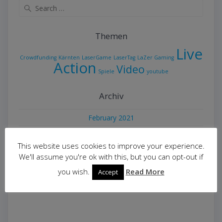
Search
for:
Themen
Live
Crowdfunding
Kärnten
LaserGame
LaserTag
LaZer Gaming
Action
Video
Spiele
youtube
Archiv
February 2021
June 2019
This website uses cookies to improve your experience.
May 2019
We'll assume you're ok with this, but you can opt-out if
March 2019
you wish.
Read More
Accept