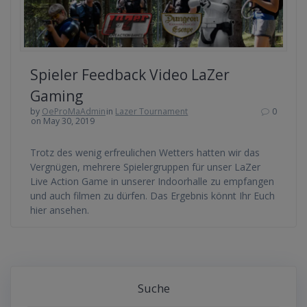
Spieler Feedback Video LaZer
Gaming
by
OeProMaAdmin
in
Lazer Tournament
0
on May 30, 2019
Trotz des wenig erfreulichen Wetters hatten wir das
Vergnügen, mehrere Spielergruppen für unser LaZer
Live Action Game in unserer Indoorhalle zu empfangen
und auch filmen zu dürfen. Das Ergebnis könnt Ihr Euch
hier ansehen.
Suche