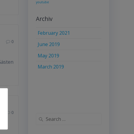
youtube
Archiv
February 2021
0
June 2019
May 2019
Gästen
March 2019
0
Search
for: