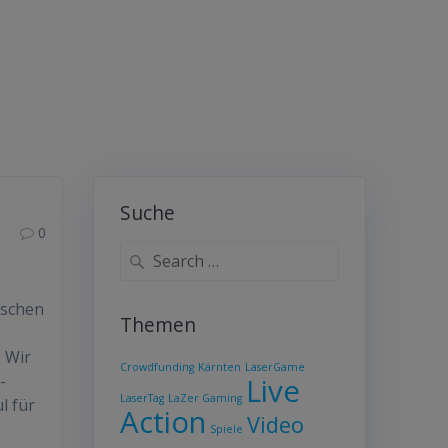
Suche
0
Search
for:
a
ischen
Themen
 Wir
Crowdfunding
Kärnten
LaserGame
-
Live
LaserTag
LaZer Gaming
l für
Action
Video
Spiele