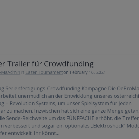
er Trailer für Crowdfunding
oMaAdmin
in
Lazer Tournament
on February 16, 2021
ag Serienfertigungs-Crowdfunding Kampagne Die OeProM
beitet unermüdlich an der Entwicklung unseres österreich
g – Revolution Systems, um unser Spielsystem für Jeden
ar zu machen. Inzwischen hat sich eine ganze Menge getan.
ie Sende-Reichweite um das FÜNFFACHE erhöht, die Treffer
on verbessert und sogar ein optionales „Elektroshock“ Modu
ffer entwickelt. Ihr könnt…