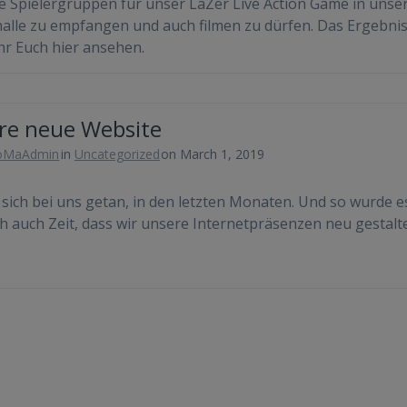
 Spielergruppen für unser LaZer Live Action Game in unse
alle zu empfangen und auch filmen zu dürfen. Das Ergebni
hr Euch hier ansehen.
re neue Website
oMaAdmin
in
Uncategorized
on March 1, 2019
t sich bei uns getan, in den letzten Monaten. Und so wurde e
ch auch Zeit, dass wir unsere Internetpräsenzen neu gestalt