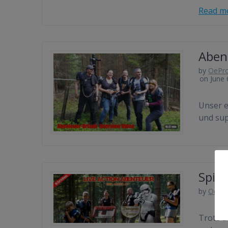
Read m
Aben
by
OePr
on June 
Unser e
und sup
Spie
by
OePr
Trotz d