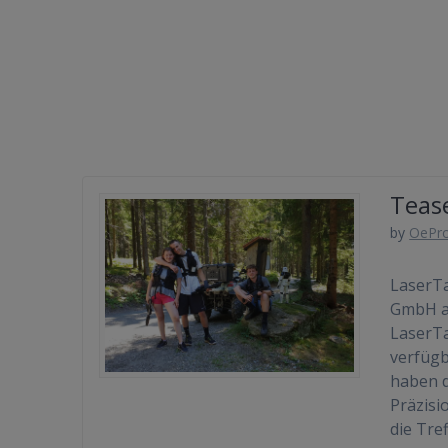
Teas
by
OePr
LaserT
GmbH ar
LaserTa
verfügb
haben d
Präzisi
die Tre