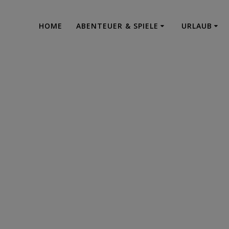
HOME
ABENTEUER & SPIELE
URLAUB
thor:
OeProMaAd
Urlaub - Abenteuer - Projektrealisation