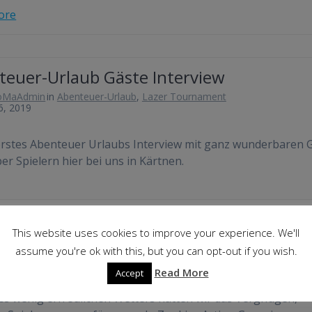
ore
teuer-Urlaub Gäste Interview
oMaAdmin
in
Abenteuer-Urlaub
,
Lazer Tournament
6, 2019
rstes Abenteuer Urlaubs Interview mit ganz wunderbaren 
er Spielern hier bei uns in Kärtnen.
This website uses cookies to improve your experience. We'll
ler Feedback Video LaZer Gaming
assume you're ok with this, but you can opt-out if you wish.
oMaAdmin
in
Lazer Tournament
on May 30, 2019
Read More
Accept
es wenig erfreulichen Wetters hatten wir das Vergnügen,