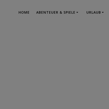
HOME
ABENTEUER & SPIELE
URLAUB
terSörgerbergHi
Urlaub - Abenteuer - Projektrealisation