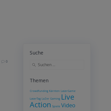
Suche
0
Suche
nach:
Themen
Crowdfunding
Kärnten
LaserGame
Live
LaserTag
LaZer Gaming
Action
Video
Spiele