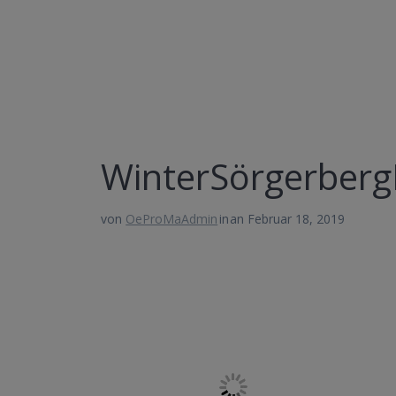
WinterSörgerberg
von
OeProMaAdmin
in
an Februar 18, 2019