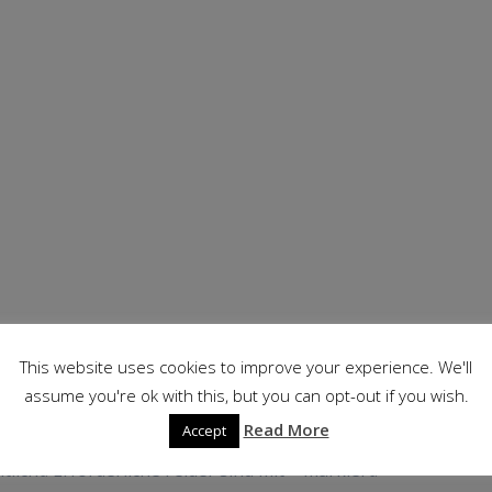
This website uses cookies to improve your experience. We'll
assume you're ok with this, but you can opt-out if you wish.
r
Read More
Accept
tlicht.
Erforderliche Felder sind mit
*
markiert.