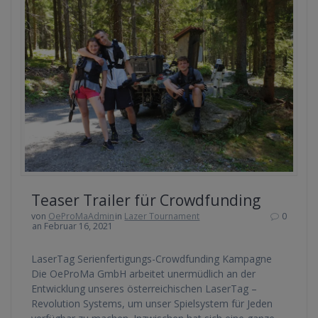
Teaser Trailer für Crowdfunding
von
OeProMaAdmin
in
Lazer Tournament
0
an Februar 16, 2021
LaserTag Serienfertigungs-Crowdfunding Kampagne
Die OeProMa GmbH arbeitet unermüdlich an der
Entwicklung unseres österreichischen LaserTag –
Revolution Systems, um unser Spielsystem für Jeden