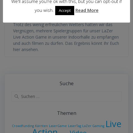
We'll assume you're ok with this, but you can opt-out if
von
OeProMaAdmin
in
Lazer Tournament
0
you wish.
Read More
Accept
an Mai 30, 2019
Trotz des wenig erfreulichen Wetters hatten wir das
Vergnügen, mehrere Spielergruppen für unser LaZer
Live Action Game in unserer Indoorhalle zu empfangen
und auch filmen zu dürfen. Das Ergebnis könnt Ihr Euch
hier ansehen.
Suche
Suche
nach:
Themen
Live
Crowdfunding
Kärnten
LaserGame
LaserTag
LaZer Gaming
Action
Video