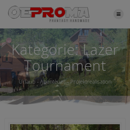
Zum
Inhalt
springen
Kategorie:
Lazer
Tournament
Urlaub - Abenteuer - Projektrealisation