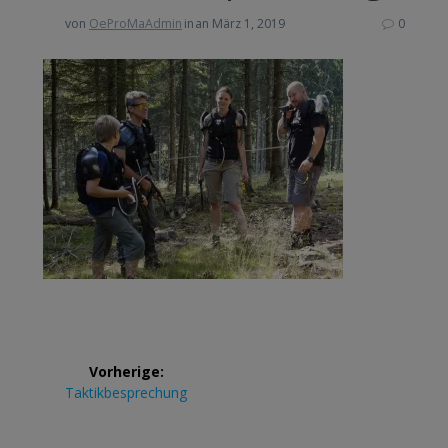
von
OeProMaAdmin
in
an März 1, 2019
0
Beitrags-
Vorherige:
Navigation
Vorheriger
Taktikbesprechung
Beitrag: