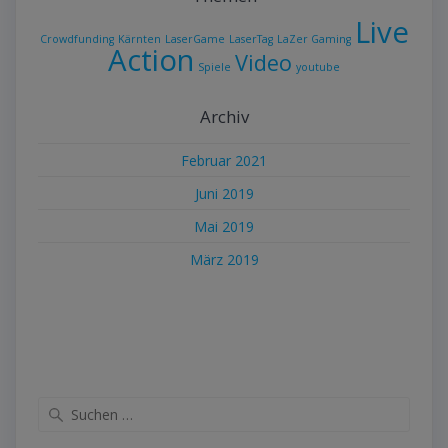
Live
Crowdfunding
Kärnten
LaserGame
LaserTag
LaZer Gaming
Action
Video
Spiele
youtube
Archiv
Februar 2021
Juni 2019
Mai 2019
März 2019
Suche
nach: