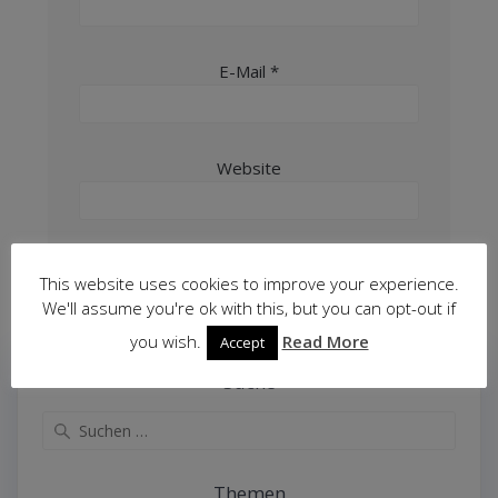
E-Mail
*
Website
This website uses cookies to improve your experience.
We'll assume you're ok with this, but you can opt-out if
you wish.
Read More
Accept
Suche
Suche
nach:
Themen