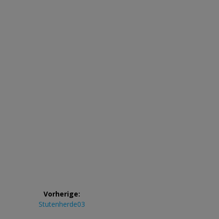
Beitrags-
Vorherige:
Navigation
Vorheriger
Stutenherde03
Beitrag: