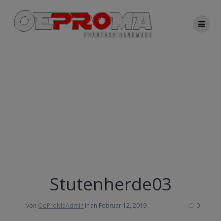
Zum
Inhalt
springen
Stutenherde03
Urlaub - Abenteuer - Projektrealisation
Stutenherde03
von
OeProMaAdmin
in
an Februar 12, 2019
0