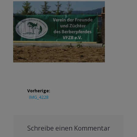
Beitrags-
Vorherige:
Navigation
Vorheriger
IMG_4228
Beitrag:
Schreibe einen Kommentar