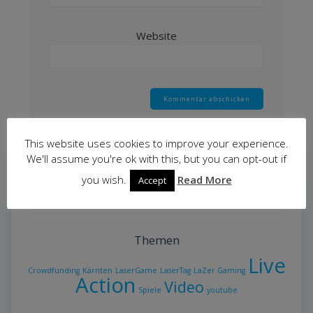
Website
This website uses cookies to improve your experience.
We'll assume you're ok with this, but you can opt-out if
Suche
you wish.
Read More
Accept
Suche
nach:
Themen
Live
Crowdfunding
Kärnten
LaserGame
LaserTag
LaZer Gaming
Action
Video
Spiele
youtube