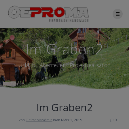
Zum
Inhalt
springen
Im Graben2
Urlaub - Abenteuer - Projektrealisation
Im Graben2
von
OeProMaAdmin
in
an März 1, 2019
0