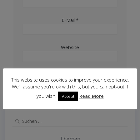
E-Mail
*
Website
This website uses cookies to improve your experience.
We'll assume you're ok with this, but you can opt-out if
you wish.
Read More
Accept
Suche
Suche
nach:
Themen