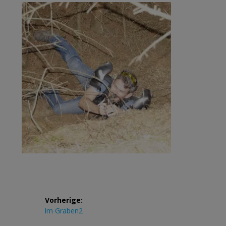
Beitrags-
Vorherige:
Navigation
Vorheriger
Im Graben2
Beitrag: