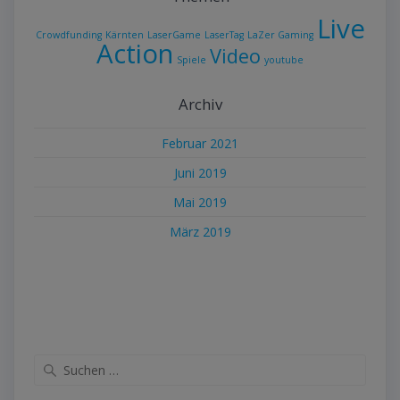
Live
Crowdfunding
Kärnten
LaserGame
LaserTag
LaZer Gaming
Action
Video
Spiele
youtube
Archiv
Februar 2021
Juni 2019
Mai 2019
März 2019
Suche
nach: