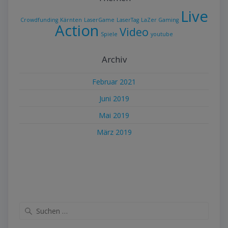
Live
Crowdfunding
Kärnten
LaserGame
LaserTag
LaZer Gaming
Action
Video
Spiele
youtube
Archiv
Februar 2021
Juni 2019
Mai 2019
März 2019
Suche
nach: