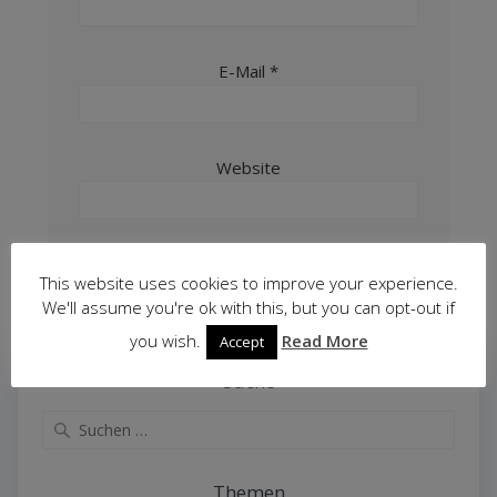
E-Mail
*
Website
This website uses cookies to improve your experience.
We'll assume you're ok with this, but you can opt-out if
you wish.
Read More
Accept
Suche
Suche
nach:
Themen