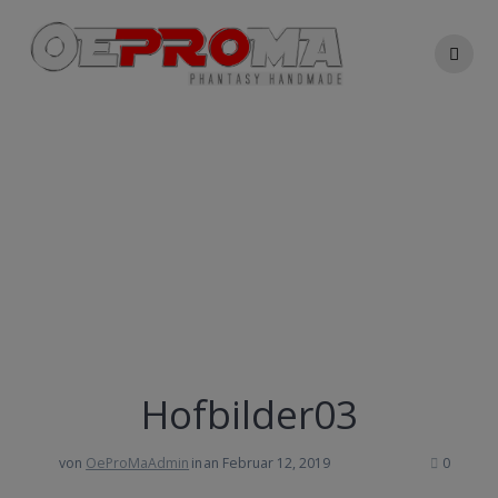
Zum
Inhalt
springen
Hofbilder03
Urlaub - Abenteuer - Projektrealisation
Hofbilder03
von
OeProMaAdmin
in
an Februar 12, 2019
0