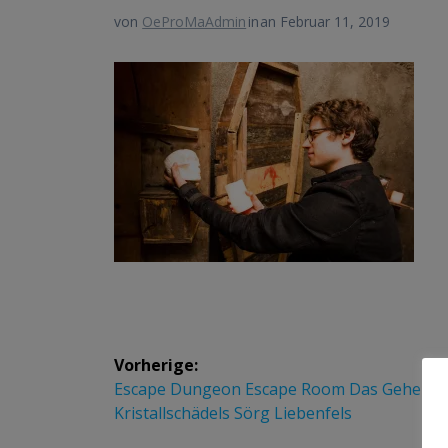
von
OeProMaAdmin
in
an Februar 11, 2019
Beitrags-
Vorherige:
Navigation
Vorheriger
Escape Dungeon Escape Room Das Geheimn
Beitrag:
Kristallschädels Sörg Liebenfels