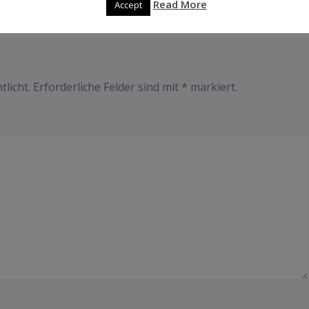
Read More
Accept
r
tlicht.
Erforderliche Felder sind mit
*
markiert.