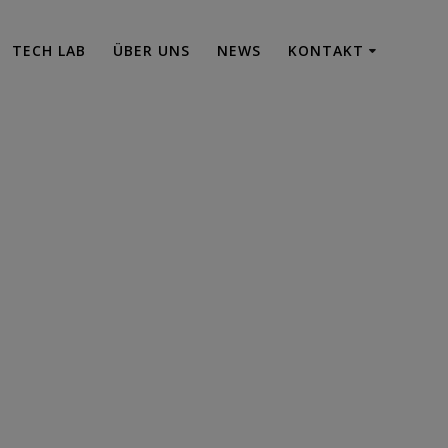
TECH LAB
ÜBER UNS
NEWS
KONTAKT
Room Das
ädels Sörg