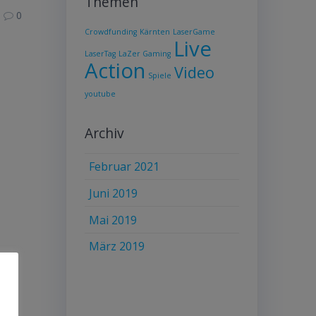
Themen
0
Crowdfunding
Kärnten
LaserGame
Live
LaserTag
LaZer Gaming
Action
Video
Spiele
youtube
Archiv
Februar 2021
Juni 2019
Mai 2019
März 2019