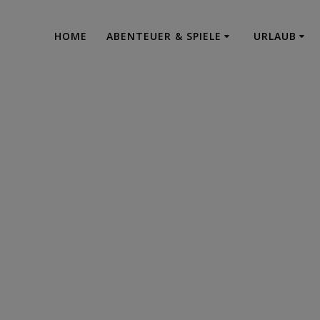
HOME
ABENTEUER & SPIELE
URLAUB
Dungeon Escape 
 des Kristallsch
Liebenfels