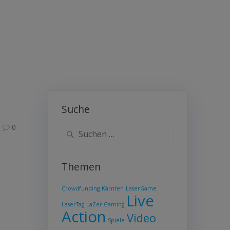
Suche
0
Suche
nach:
Themen
Crowdfunding
Kärnten
LaserGame
Live
LaserTag
LaZer Gaming
Action
Video
Spiele