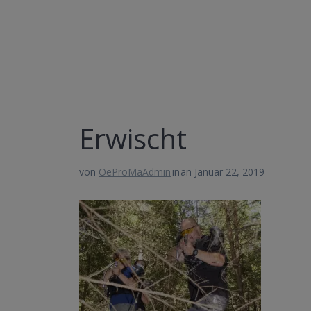
Erwischt
von
OeProMaAdmin
in
an Januar 22, 2019