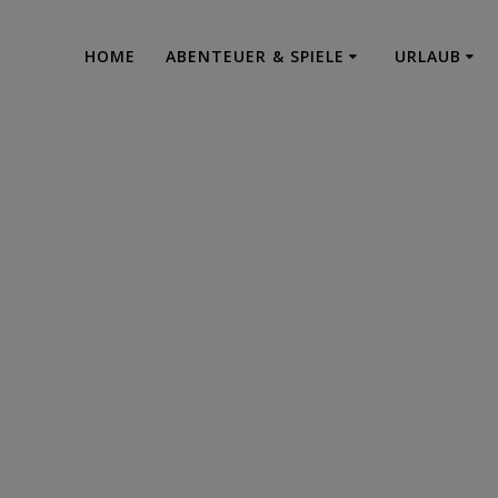
HOME
ABENTEUER & SPIELE
URLAUB
Erwischt
Urlaub - Abenteuer - Projektrealisation