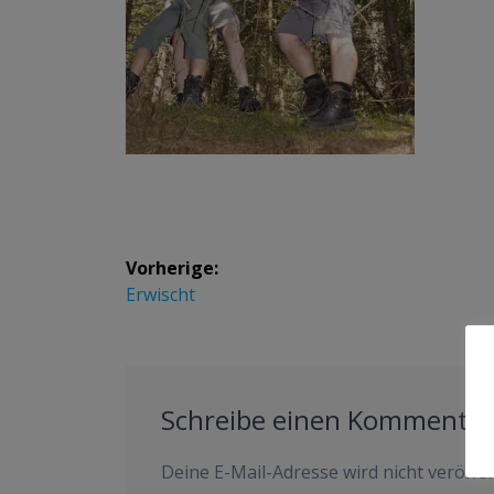
Beitrags-
Vorherige:
Navigation
Vorheriger
Erwischt
Beitrag:
Schreibe einen Kommenta
Deine E-Mail-Adresse wird nicht veröffen