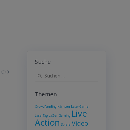
Suche
0
Suche
nach:
Themen
Crowdfunding
Kärnten
LaserGame
Live
LaserTag
LaZer Gaming
Action
Video
Spiele