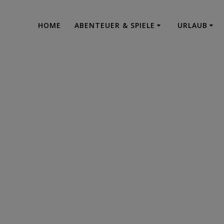
HOME
ABENTEUER & SPIELE
URLAUB
ped-Lazer-Grupp
Urlaub - Abenteuer - Projektrealisation