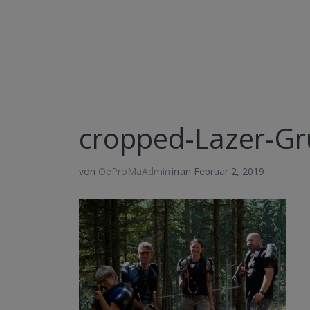
cropped-Lazer-Gr
von
OeProMaAdmin
in
an Februar 2, 2019