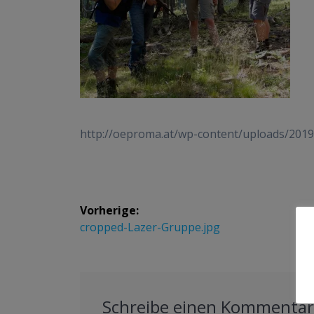
http://oeproma.at/wp-content/uploads/201
Beitrags-
Vorherige:
Navigation
Vorheriger
cropped-Lazer-Gruppe.jpg
Beitrag:
Schreibe einen Kommenta