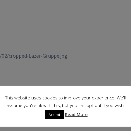
9/02/cropped-Lazer-Gruppe.jpg
This website uses cookies to improve your experience. We'll
assume you're ok with this, but you can opt-out if you wish.
Read More
Accept
r