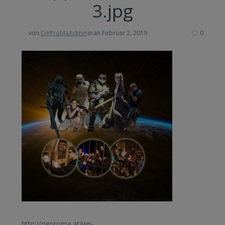
3.jpg
von
OeProMaAdmin
in
an Februar 2, 2019
0
http://oeproma.at/wp-