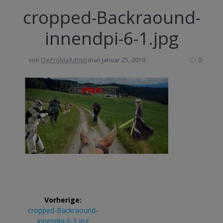
cropped-Backraound-
innendpi-6-1.jpg
von
OeProMaAdmin
in
an Januar 25, 2019
0
Beitrags-
Vorherige:
Navigation
Vorheriger
cropped-Backraound-
Beitrag:
innendpi-6-1.jpg