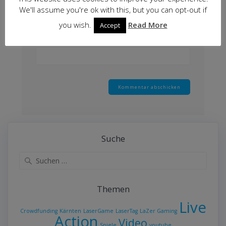
We'll assume you're ok with this, but you can opt-out if
you wish.
Read More
Accept
Website
Suche
Suche
nach:
Themen
Live
Crowdfunding
Kärnten
LaserGame
LaserTag
LaZer Gaming
Action
Video
Spiele
youtube