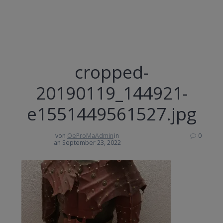
cropped-
20190119_144921-
e1551449561527.jpg
von
OeProMaAdmin
in
0
an September 23, 2022