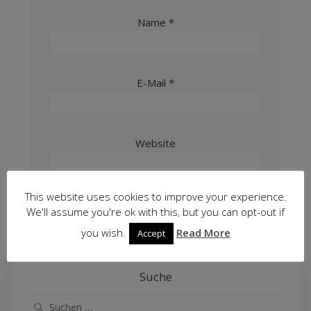
Name
*
E-Mail
*
Website
This website uses cookies to improve your experience.
We'll assume you're ok with this, but you can opt-out if
you wish.
Read More
Accept
Suche
Suche