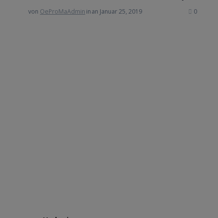
von
OeProMaAdmin
in
an Januar 25, 2019
0
Beitrags-