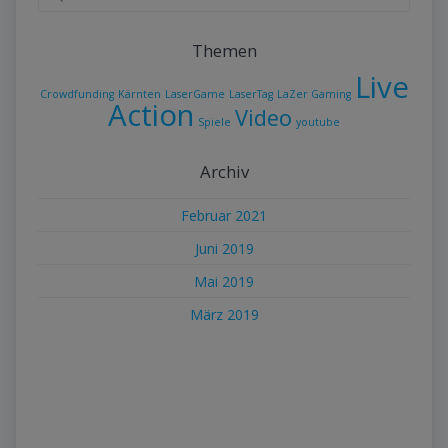
nach:
Themen
Live
Crowdfunding
Kärnten
LaserGame
LaserTag
LaZer Gaming
Action
Video
Spiele
youtube
Archiv
Februar 2021
Juni 2019
Mai 2019
März 2019