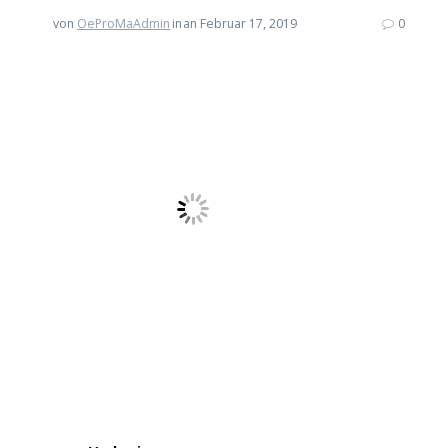
von
OeProMaAdmin
in
an Februar 17, 2019
0
Beitrags-