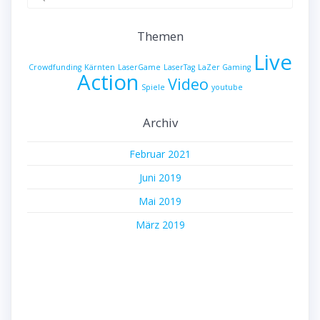
nach:
Themen
Live
Crowdfunding
Kärnten
LaserGame
LaserTag
LaZer Gaming
Action
Video
Spiele
youtube
Archiv
Februar 2021
Juni 2019
Mai 2019
März 2019