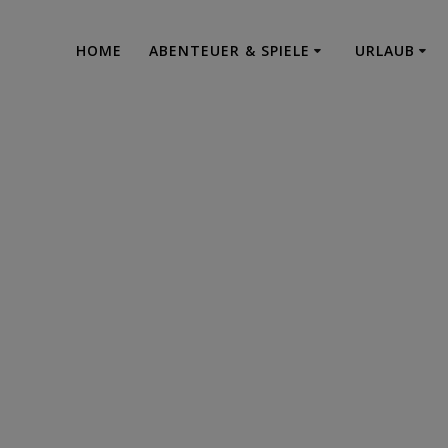
HOME
ABENTEUER & SPIELE
URLAUB
013-02-13 20.33.
Urlaub - Abenteuer - Projektrealisation