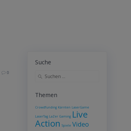
Suche
0
Suche
nach:
Themen
Crowdfunding
Kärnten
LaserGame
Live
LaserTag
LaZer Gaming
Action
Video
Spiele