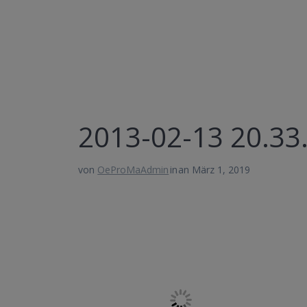
2013-02-13 20.33
von
OeProMaAdmin
in
an März 1, 2019