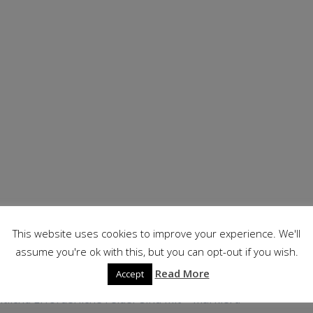
This website uses cookies to improve your experience. We'll
assume you're ok with this, but you can opt-out if you wish.
r
Read More
Accept
tlicht.
Erforderliche Felder sind mit
*
markiert.