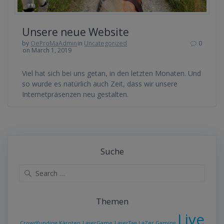
Unsere neue Website
by
OeProMaAdmin
in
Uncategorized
0
on March 1, 2019
Viel hat sich bei uns getan, in den letzten Monaten. Und
so wurde es natürlich auch Zeit, dass wir unsere
Internetpräsenzen neu gestalten.
Suche
Search
for:
Themen
Live
Crowdfunding
Kärnten
LaserGame
LaserTag
LaZer Gaming