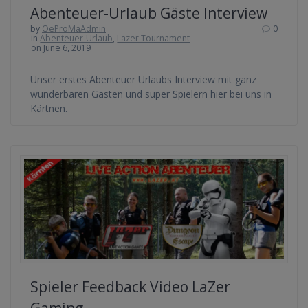
Abenteuer-Urlaub Gäste Interview
by
OeProMaAdmin
0
in
Abenteuer-Urlaub
,
Lazer Tournament
on June 6, 2019
Unser erstes Abenteuer Urlaubs Interview mit ganz
wunderbaren Gästen und super Spielern hier bei uns in
Kärtnen.
Spieler Feedback Video LaZer
Gaming