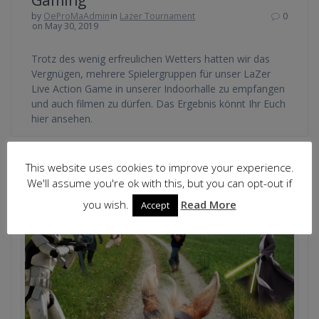
by
OeProMaAdmin
in
Lazer Tournament
0
on May 30, 2019
Trotz des wenig erfreulichen Wetters hatten wir das
Vergnügen, mehrere Spielergruppen für unser LaZer
Live Action Game in unserer Indoorhalle zu empfangen
und auch filmen zu dürfen. Das Ergebnis könnt Ihr Euch
hier ansehen.
This website uses cookies to improve your experience.
We'll assume you're ok with this, but you can opt-out if
you wish.
Read More
Accept